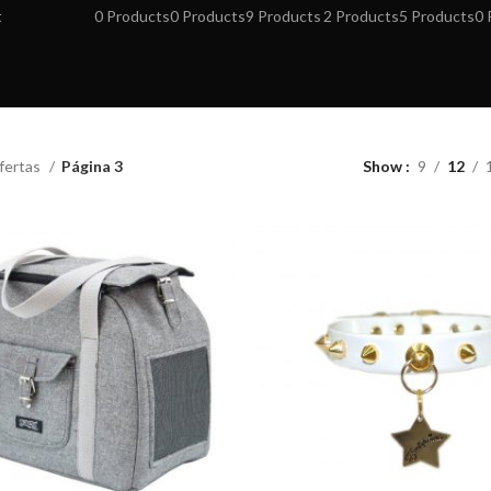
t
0 Products
0 Products
9 Products
2 Products
5 Products
0 
fertas
Página 3
Show
9
12