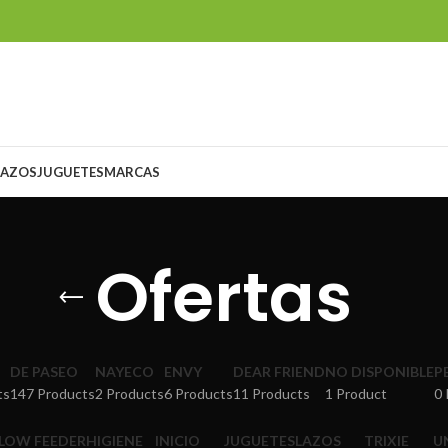
LAZOS
JUGUETES
MARCAS
Ofertas
DE PASEO
NAYECO
ENVY
DEAR FRIEND
NO DISPONIBLE
P
ts
147 Products
2 Products
6 Products
11 Products
1 Product
0 
SLOW FEEDER
HIGIENE
INICIO
JUGUETES
LAZOS
TRIXIE
U