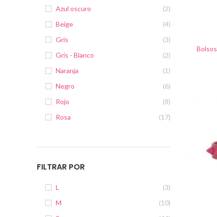
Azul oscuro
(2)
Beige
(4)
Gris
(3)
Bolsos
Gris - Blanco
(2)
Naranja
(1)
Negro
(6)
Rojo
(8)
Rosa
(17)
FILTRAR POR
L
(3)
M
(10)