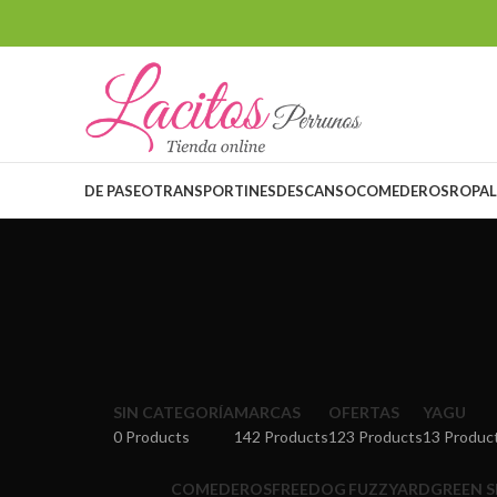
DE PASEO
TRANSPORTINES
DESCANSO
COMEDEROS
ROPA
SIN CATEGORÍA
MARCAS
OFERTAS
YAGU
0 Products
142 Products
123 Products
13 Produc
COMEDEROS
FREEDOG
FUZZYARD
GREEN 