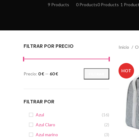
9 Products
0 Products
0 Products
1 Produc
FILTRAR POR PRECIO
Inicio
O
HOT
Precio:
0 €
—
60 €
FILTRAR
Precio
Precio
mínimo
máximo
FILTRAR POR
Azul
(16)
Azul Claro
(2)
Azul marino
(3)