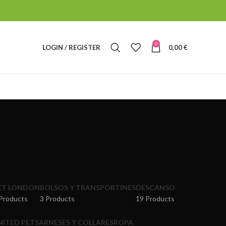
0
LOGIN / REGISTER
0,00
€
ET LONDON
BOLSOS Y TRANSPORTINES
DESCANSO
Products
3 Products
19 Products
NITED PETS
ARNESES Y COLLARES
ROPA