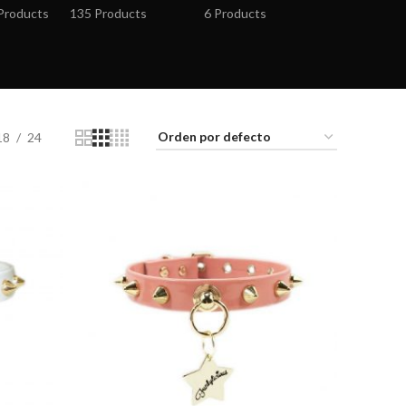
Products
135 Products
6 Products
18
24