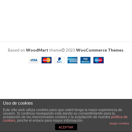
Based on
WoodMart
theme
2023
WooCommerce Themes
.
Uso de cookies
Este sitio web utiliza cookies para que usted tenga la mejor experiencia de
usuario. Si continúa navegando está dando su consentimiento para la
aceptación de las mencionadas cookies y la aceptación de nuestra
política de
0
cookies
, pinche el enlace para mayor información.
plugin cookies
ACEPTAR
Shop
Filters
Wishlist
Cart
My account