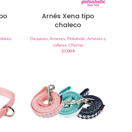
ipo
Arnés Xena tipo
chaleco
ollares
,
De paseo
,
Arneses
,
Pinkaholic
,
Arneses y
collares
,
Ofertas
27,00
€