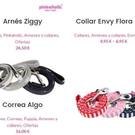
Arnés Ziggy
Collar Envy Flora
s
,
Pinkaholic
,
Arneses y collares
,
Collares
,
Arneses y collares
,
Env
4,95
€
–
6,95
€
Ofertas
26,50
€
Correa Algo
seo
,
Correas
,
Puppia
,
Arneses y
collares
,
Ofertas
16,00
€