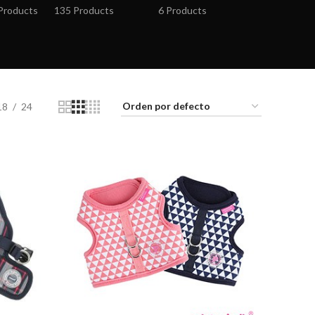
Products
135 Products
6 Products
18
24