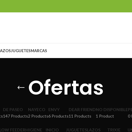
LAZOS
JUGUETES
MARCAS
Ofertas
DE PASEO
NAYECO
ENVY
DEAR FRIEND
NO DISPONIBLE
P
ts
147 Products
2 Products
6 Products
11 Products
1 Product
0 
SLOW FEEDER
HIGIENE
INICIO
JUGUETES
LAZOS
TRIXIE
U