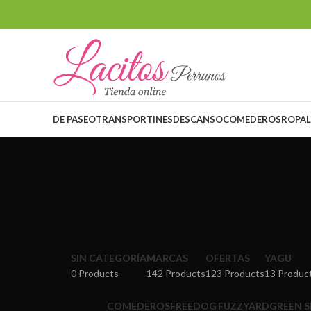
DE PASEO
TRANSPORTINES
DESCANSO
COMEDEROS
ROPA
SIN CATEGORÍA
MARCAS
OFERTAS
YAGU
0 Products
142 Products
123 Products
13 Produc
COMEDEROS
FREEDOG
FUZZYARD
GREEN 