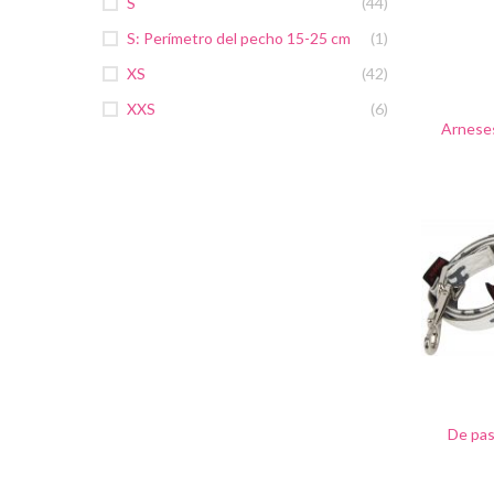
S
(44)
S: Perímetro del pecho 15-25 cm
(1)
XS
(42)
XXS
(6)
Arnese
De pa