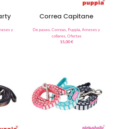
arty
Correa Capitane
neses y
De paseo
,
Correas
,
Puppia
,
Arneses y
collares
,
Ofertas
15,00
€