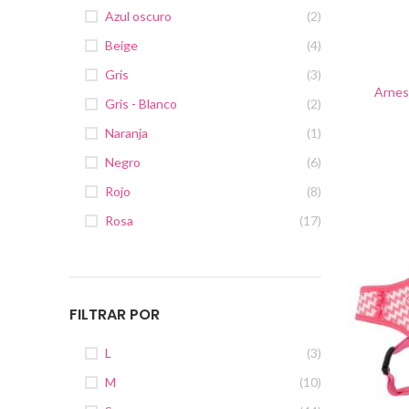
Azul oscuro
(2)
Beige
(4)
Gris
(3)
Arnes
Gris - Blanco
(2)
Naranja
(1)
Negro
(6)
Rojo
(8)
Rosa
(17)
FILTRAR POR
L
(3)
M
(10)