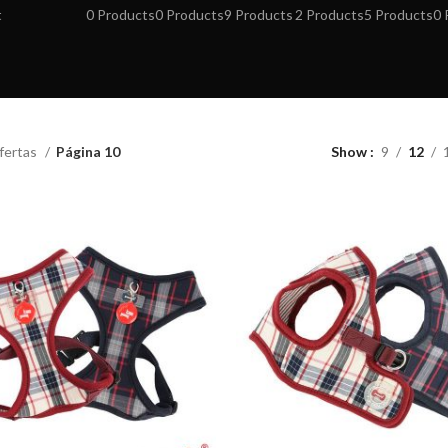
t
0 Products
0 Products
9 Products
2 Products
5 Products
0 
fertas
Página 10
Show
9
12