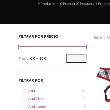
9 Products
0 Products
0 Products
1 Produc
FILTRAR POR PRECIO
Inicio
O
Precio:
0 €
—
60 €
FILTRAR
Precio
Precio
mínimo
máximo
FILTRAR POR
Azul
(16)
Azul Claro
(2)
Azul marino
(3)