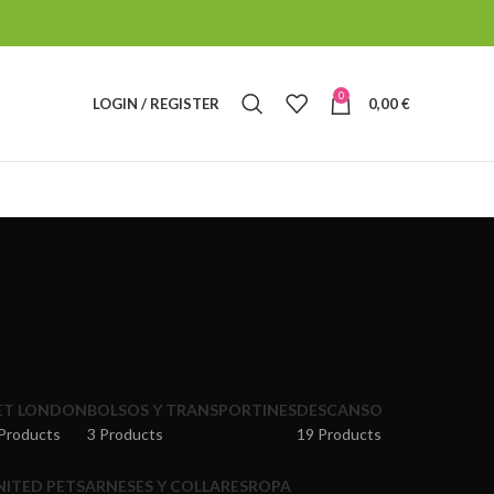
0
LOGIN / REGISTER
0,00
€
ET LONDON
BOLSOS Y TRANSPORTINES
DESCANSO
Products
3 Products
19 Products
NITED PETS
ARNESES Y COLLARES
ROPA