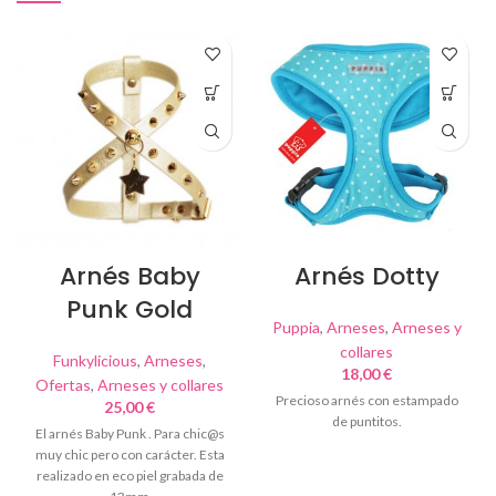
Arnés Baby
Arnés Dotty
Punk Gold
Puppia
,
Arneses
,
Arneses y
collares
Funkylicious
,
Arneses
,
18,00
€
Ofertas
,
Arneses y collares
Precioso arnés con estampado
25,00
€
de puntitos.
El arnés Baby Punk . Para chic@s
muy chic pero con carácter. Esta
realizado en eco piel grabada de