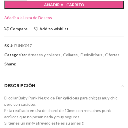
AÑADIR AL CARRITO
Añadir a la Lista de Deseos
Compare
Add to wishlist
SKU:
FUNK047
Categorías:
Arneses y collares
,
Collares
,
Funkylicious
,
Ofertas
Share:
DESCRIPCIÓN
El collar Baby Punk Negro de
Funkylicious
para chic@s muy chic
pero con carácter.
Esta realizado en tira de charol de 13mm con remaches punk
acrílicos que no pesan nada y muy seguros.
Si tienes un niñ@ atrevido este es su arnés !!