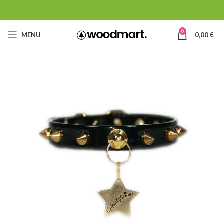
0
MENU
0,00
€