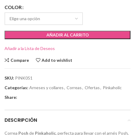
COLOR
AÑADIR AL CARRITO
Añadir a la Lista de Deseos
Compare
Add to wishlist
SKU:
PINK051
Categorías:
Arneses y collares
,
Correas
,
Ofertas
,
Pinkaholic
Share:
DESCRIPCIÓN
Correa
Posh
de
Pinkaholic
,
perfecta para llevar con el arnés Posh,