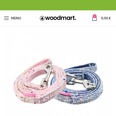
0
MENU
0,00
€