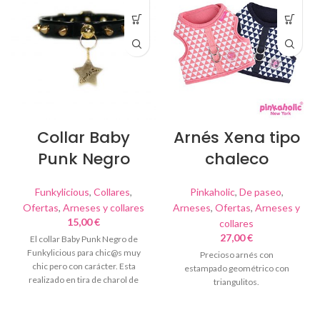
Collar Baby
Arnés Xena tipo
Punk Negro
chaleco
Funkylicious
,
Collares
,
Pinkaholic
,
De paseo
,
Ofertas
,
Arneses y collares
Arneses
,
Ofertas
,
Arneses y
15,00
€
collares
27,00
€
El collar Baby Punk Negro de
Funkylicious para chic@s muy
Precioso arnés con
chic pero con carácter. Esta
estampado geométrico con
realizado en tira de charol de
triangulitos.