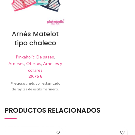
Arnés Matelot
tipo chaleco
Pinkaholic
,
De paseo
,
Arneses
,
Ofertas
,
Arneses y
collares
29,75
€
Precioso arnés con estampado
de rayitas de estilo marinero.
PRODUCTOS RELACIONADOS