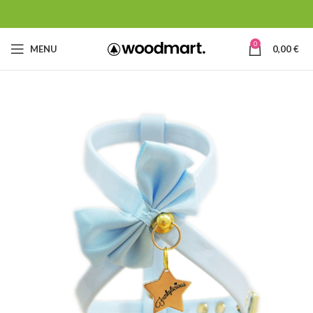
0
MENU
0,00
€