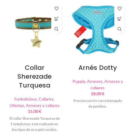
Collar
Arnés Dotty
Sherezade
Puppia
,
Arneses
,
Arneses y
Turquesa
collares
18,00
€
Funkylicious
,
Collares
,
Precioso arnés con estampado
Ofertas
,
Arneses y collares
de puntitos.
15,00
€
El collar Sherezade Turquesa de
Funkylicious está realizado en
dos tipos de eco-piel cosidos,