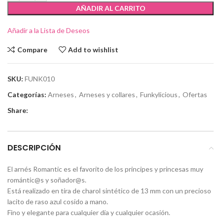
AÑADIR AL CARRITO
Añadir a la Lista de Deseos
Compare
Add to wishlist
SKU:
FUNK010
Categorías:
Arneses
,
Arneses y collares
,
Funkylicious
,
Ofertas
Share:
DESCRIPCIÓN
El arnés Romantic es el favorito de los principes y princesas muy
romántic@s y soñador@s.
Está realizado en tira de charol sintético de 13 mm con un precioso
lacito de raso azul cosido a mano.
Fino y elegante para cualquier día y cualquier ocasión.