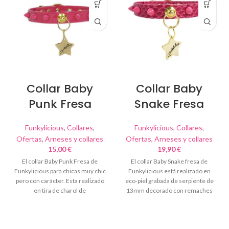
Collar Baby
Collar Baby
Punk Fresa
Snake Fresa
Funkylicious
,
Collares
,
Funkylicious
,
Collares
,
Ofertas
,
Arneses y collares
Ofertas
,
Arneses y collares
15,00
€
19,90
€
El collar Baby Punk Fresa de
El collar Baby Snake fresa de
Funkylicious para chicas muy chic
Funkylicious está realizado en
pero con carácter. Esta realizado
eco-piel grabada de serpiente de
en tira de charol de
13mm decorado con remaches
acrílicos del mismo