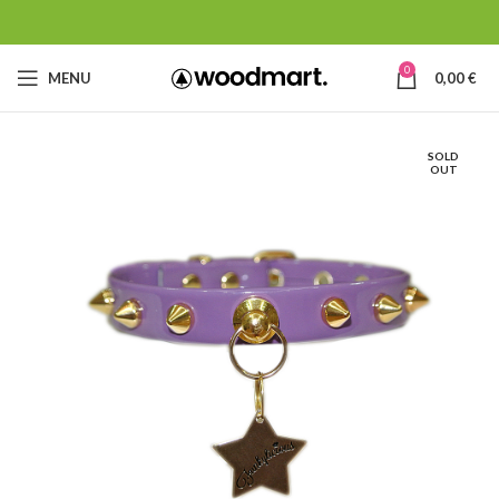
0
MENU
0,00
€
SOLD
OUT