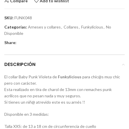
Compare
Add to wishlist
SKU:
FUNK048
Categorías:
Arneses y collares
,
Collares
,
Funkylicious
,
No
Disponible
Share:
DESCRIPCIÓN
El collar Baby Punk Violeta de
Funkylicious
para chic@s muy chic
pero con carácter.
Esta realizado en tira de charol de 13mm con remaches punk
acrílicos que no pesan nada y muy seguros.
Si tienes un niñ@ atrevido este es su arnés !!
Disponible en 3 medidas:
Talla XXS: de 13 a 18 cm de circunferencia de cuello