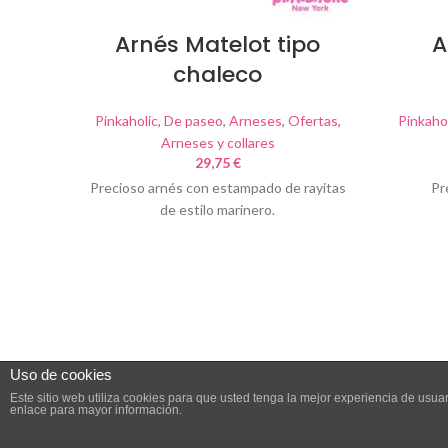
Arnés Matelot tipo
A
chaleco
Pinkaholic
,
De paseo
,
Arneses
,
Ofertas
,
Pinkahol
Arneses y collares
29,75
€
Precioso arnés con estampado de rayitas
Pr
de estilo marinero.
Uso de cookies
Este sitio web utiliza cookies para que usted tenga la mejor experiencia de us
enlace para mayor información.
Based on
WoodMart
theme
2023
WooCommerce The