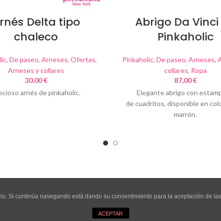
rnés Delta tipo
Abrigo Da Vinci
chaleco
Pinkaholic
ic
,
De paseo
,
Arneses
,
Ofertas
,
Pinkaholic
,
De paseo
,
Arneses
,
A
Arneses y collares
collares
,
Ropa
30,00
€
87,00
€
ecioso arnés de pinkaholic.
Elegante abrigo con estam
de cuadritos, disponible en colo
marrón.
uario. Si continúa navegando está dando su consentimiento para la aceptación de l
mes
.
ACEPTAR