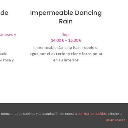
 de
Impermeable Dancing
Rain
Pinka
rneses y
Ropa
14,00
€
–
15,00
€
Co
Impermeable Dancing Rain,
repele el
estam
pado
agua por el exterior y tiene forro polar
r rosa y
en su interior
as mencionadas cookies y la aceptación de nuestra
política de cookies
, pinche el
plugin cookies