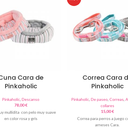
Cuna Cara de
Correa Cara 
Pinkaholic
Pinkaholic
Pinkaholic
,
Descanso
Pinkaholic
,
De paseo
,
Correas
,
A
78,00
€
collares
15,00
€
y mullidita con pelo muy suave
en color rosa y gris
Correa para perros a juego c
arneses Cara.