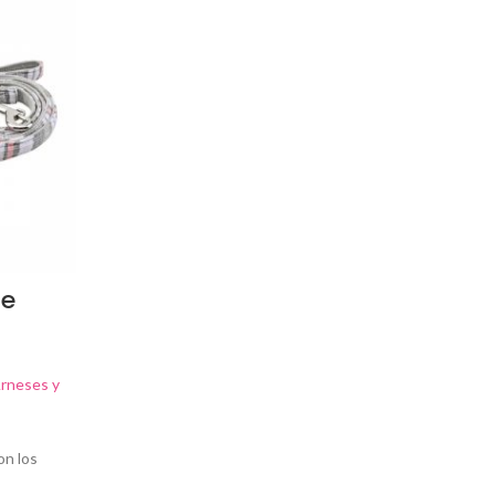
de
rneses y
on los