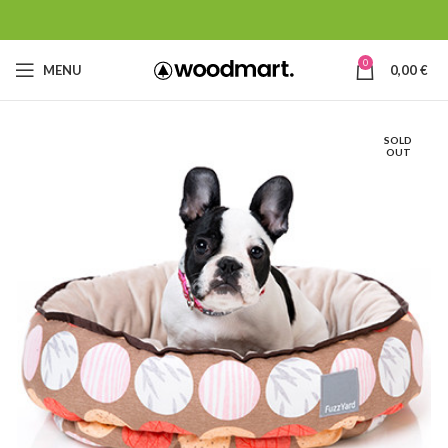
0
MENU
0,00
€
SOLD
OUT