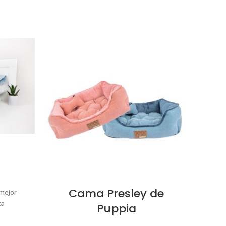
Cama Presley de
F
 mejor
ta
Puppia