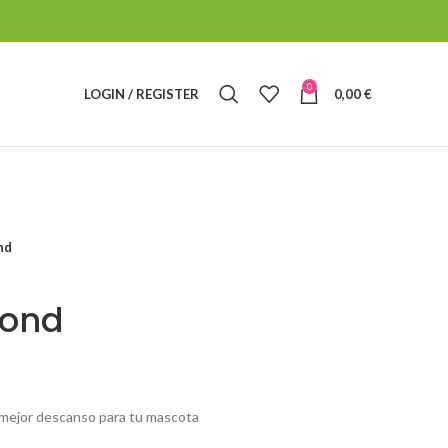
0
LOGIN / REGISTER
0,00
€
nd
ond
 mejor descanso para tu mascota