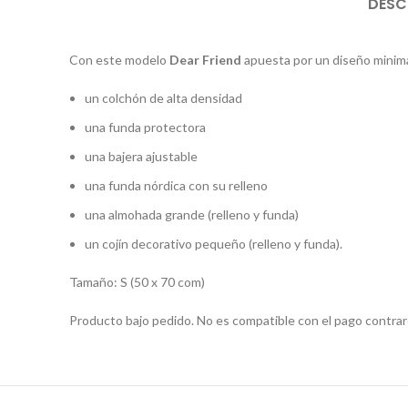
DESC
Con este modelo
Dear Friend
apuesta por un diseño minimal
un colchón de alta densidad
una funda protectora
una bajera ajustable
una funda nórdica con su relleno
una almohada grande (relleno y funda)
un cojín decorativo pequeño (relleno y funda).
Tamaño: S (50 x 70 com)
Producto bajo pedido. No es compatible con el pago contrare