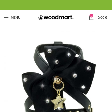
0
MENU
0,00
€