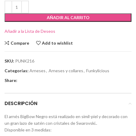
AÑADIR AL CARRITO
Añadir a la Lista de Deseos
Compare
Add to wishlist
SKU:
PUNK216
Categorías:
Arneses
,
Arneses y collares
,
Funkylicious
Share:
DESCRIPCIÓN
El arnés BigBow Negro está realizado en simil-piel y decorado con
un gran lazo de satén con cristales de Swarovski..
Disponible en 3 medidas: