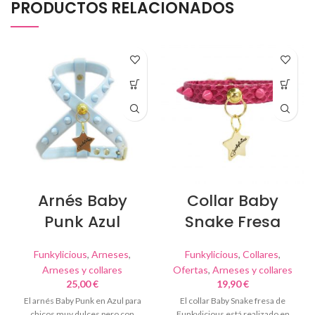
PRODUCTOS RELACIONADOS
Arnés Baby
Collar Baby
Punk Azul
Snake Fresa
Funkylicious
,
Arneses
,
Funkylicious
,
Collares
,
Arneses y collares
Ofertas
,
Arneses y collares
25,00
€
19,90
€
El arnés Baby Punk en Azul para
El collar Baby Snake fresa de
chicos muy dulces pero con
Funkylicious está realizado en