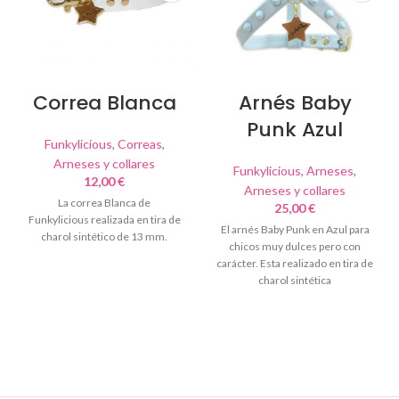
Correa Blanca
Arnés Baby
Punk Azul
Funkylicious
,
Correas
,
Arneses y collares
Funkylicious
,
Arneses
,
12,00
€
Arneses y collares
La correa Blanca de
25,00
€
Funkylicious realizada en tira de
El arnés Baby Punk en Azul para
charol sintético de 13 mm.
chicos muy dulces pero con
carácter. Esta realizado en tira de
charol sintética