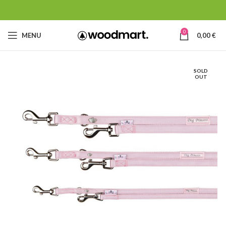
0
MENU
0,00
€
SOLD
OUT