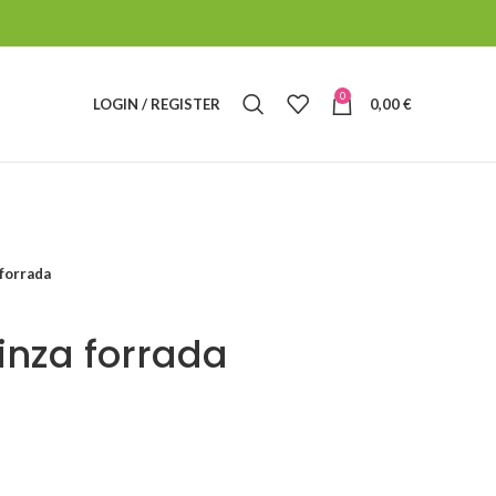
0
LOGIN / REGISTER
0,00
€
 forrada
inza forrada