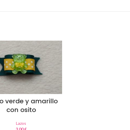
to verde y amarillo
con osito
Lazos
3,00
€