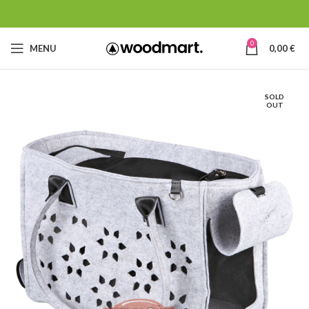
0
MENU
0,00
€
SOLD
OUT