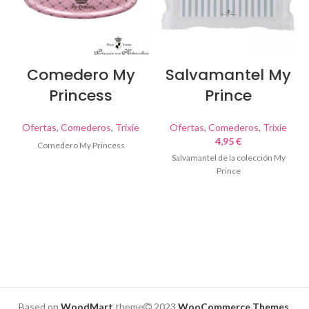
Comedero My
Salvamantel My
Princess
Prince
Ofertas
,
Comederos
,
Trixie
Ofertas
,
Comederos
,
Trixie
4,95
€
Comedero My Princess
Salvamantel de la colección My
Prince
Based on
WoodMart
theme
2023
WooCommerce Themes
.