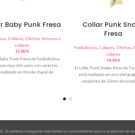
ar Baby Punk Fresa
Collar Punk Sn
Fresa
ious
,
Collares
,
Ofertas
,
Arneses y
collares
Funkylicious
,
Collares
,
Ofertas
,
15,00
€
collares
r Baby Punk Fresa de Funkylicious
19,90
€
icas muy chic pero con carácter.
El collar Punk Snake fresa de Fu
realizado en tira de charol de
está realizado en eco-piel gra
serpiente de 13mm decorad
remaches acrílicos dorad
uario. Si continúa navegando está dando su consentimiento para la aceptación de l