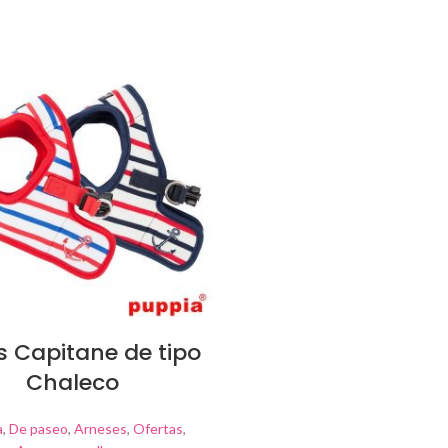
s Capitane de tipo
Chaleco
a
,
De paseo
,
Arneses
,
Ofertas
,