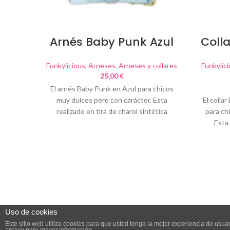
Arnés Baby Punk Azul
Coll
Funkylicious
,
Arneses
,
Arneses y collares
Funkylic
25,00
€
El arnés Baby Punk en Azul para chicos
muy dulces pero con carácter. Esta
El colla
realizado en tira de charol sintética
para ch
Esta 
Uso de cookies
Este sitio web utiliza cookies para que usted tenga la mejor experiencia de us