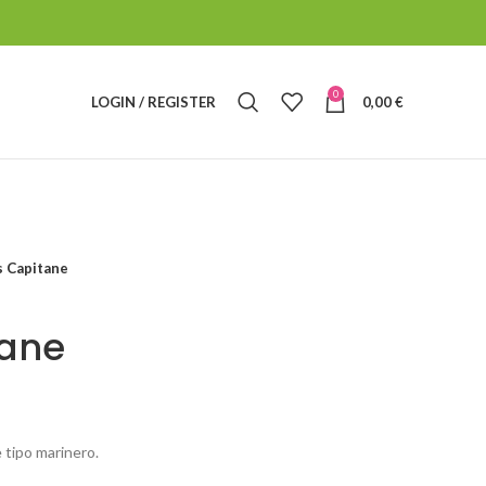
0
LOGIN / REGISTER
0,00
€
 Capitane
tane
tipo marinero.