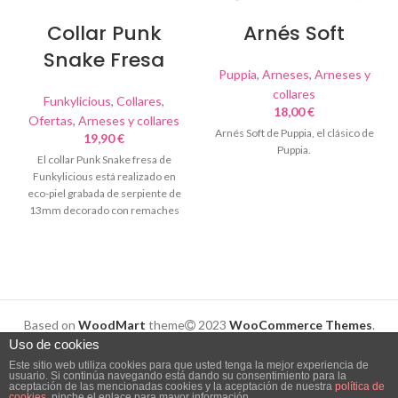
Collar Punk
Arnés Soft
Snake Fresa
Puppia
,
Arneses
,
Arneses y
collares
Funkylicious
,
Collares
,
18,00
€
Ofertas
,
Arneses y collares
Arnés Soft de Puppia, el clásico de
19,90
€
Puppia.
El collar Punk Snake fresa de
Funkylicious está realizado en
eco-piel grabada de serpiente de
13mm decorado con remaches
acrílicos dorados
Based on
WoodMart
theme
2023
WooCommerce Themes
.
Uso de cookies
Este sitio web utiliza cookies para que usted tenga la mejor experiencia de
usuario. Si continúa navegando está dando su consentimiento para la
aceptación de las mencionadas cookies y la aceptación de nuestra
política de
0
cookies
, pinche el enlace para mayor información.