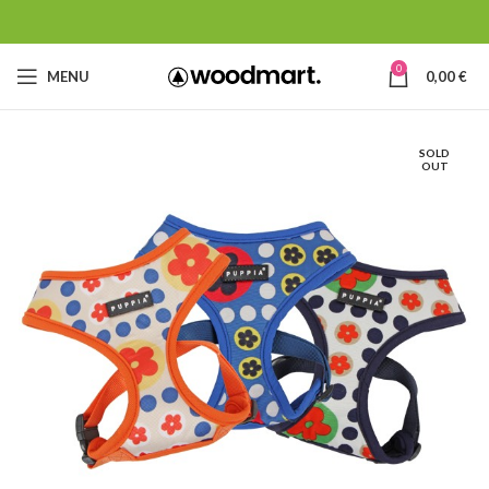
0
MENU
0,00
€
SOLD
OUT