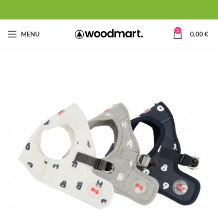
0
MENU
0,00
€