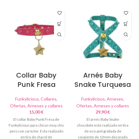
Collar Baby
Arnés Baby
Punk Fresa
Snake Turquesa
Funkylicious
,
Collares
,
Funkylicious
,
Arneses
,
Ofertas
,
Arneses y collares
Ofertas
,
Arneses y collares
15,00
€
29,90
€
El collar Baby Punk Fresa de
El arnés Baby Snake
Funkylicious para chicas muy chic
chocolate está realizado en tira
pero con carácter. Esta realizado
de eco-piel grabada de
en tira de charol de
serpiente de 13mm decorado